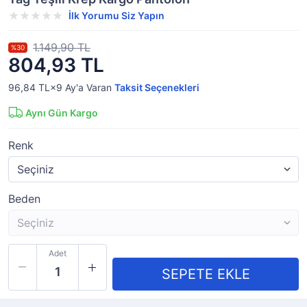
İlk Yorumu Siz Yapın
1.149,90 TL
%30
804,93 TL
96,84 TL×9
Ay'a Varan
Taksit Seçenekleri
Aynı Gün Kargo
Renk
Beden
Adet