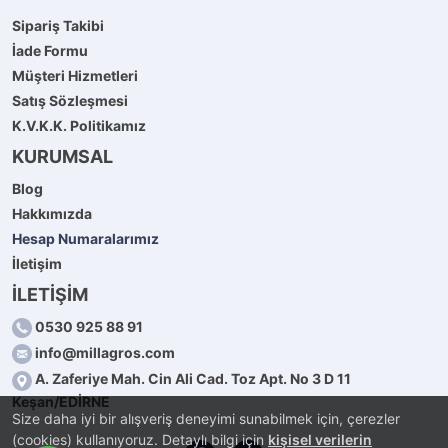
Sipariş Takibi
İade Formu
Müşteri Hizmetleri
Satış Sözleşmesi
K.V.K.K. Politikamız
KURUMSAL
Blog
Hakkımızda
Hesap Numaralarımız
İletişim
İLETİŞİM
0530 925 88 91
info@millagros.com
A. Zaferiye Mah. Cin Ali Cad. Toz Apt. No 3 D 11
Keşan/EDİRNE
Size daha iyi bir alışveriş deneyimi sunabilmek için, çerezler
(cookies) kullanıyoruz. Detaylı bilgi için
kişisel verilerin