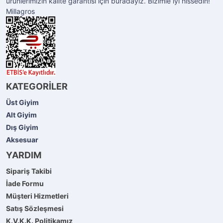
ürünlerimizin kalite garantisi için buradayız. Bizimle iyi hissedin!
Millagros
KATEGORİLER
Üst Giyim
Alt Giyim
Dış Giyim
Aksesuar
YARDIM
Sipariş Takibi
İade Formu
Müşteri Hizmetleri
Satış Sözleşmesi
K.V.K.K. Politikamız