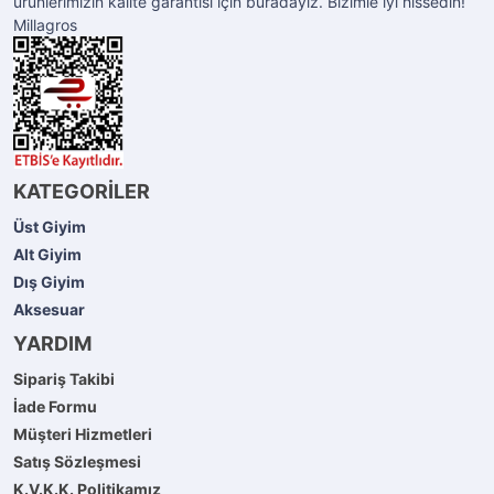
ürünlerimizin kalite garantisi için buradayız. Bizimle iyi hissedin!
Millagros
KATEGORİLER
Üst Giyim
Alt Giyim
Dış Giyim
Aksesuar
YARDIM
Sipariş Takibi
İade Formu
Müşteri Hizmetleri
Satış Sözleşmesi
K.V.K.K. Politikamız