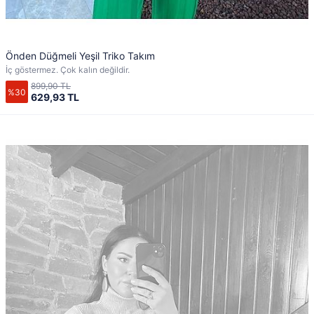
Önden Düğmeli Yeşil Triko Takım
İç göstermez. Çok kalın değildir.
899,90 TL
%30
629,93 TL