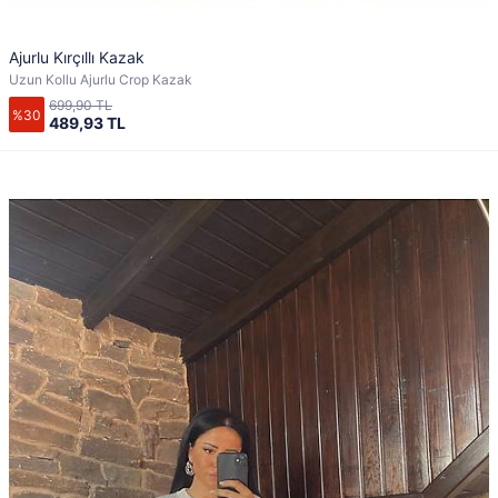
Ajurlu Kırçıllı Kazak
Uzun Kollu Ajurlu Crop Kazak
699,90 TL
%30
489,93 TL