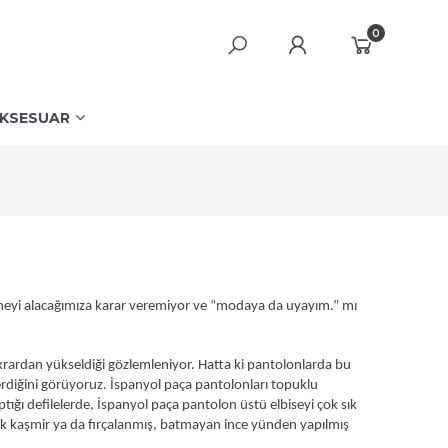
0
KSESUAR
neyi alacağımıza karar veremiyor ve “modaya da uyayım.” mı
ardan yükseldiği gözlemleniyor. Hatta ki pantolonlarda bu
rdiğini görüyoruz. İspanyol paça pantolonları topuklu
ığı defilelerde, İspanyol paça pantolon üstü elbiseyi çok sık
şak kaşmir ya da fırçalanmış, batmayan ince yünden yapılmış