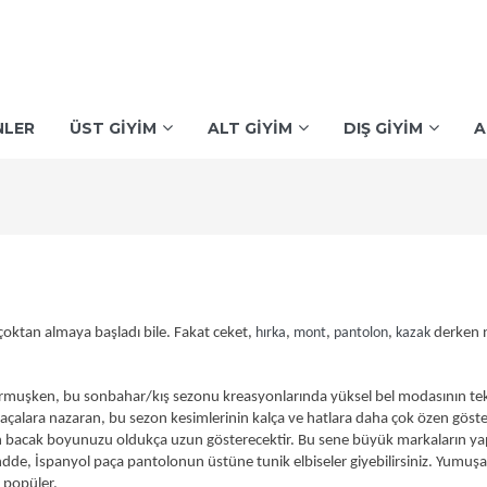
NLER
ÜST GİYİM
ALT GİYİM
DIŞ GİYİM
A
çoktan almaya başladı bile. Fakat ceket,
hırka
,
mont
,
pantolon
,
kazak
derken 
muşken, bu sonbahar/kış sezonu kreasyonlarında yüksel bel modasının tekr
açalara nazaran, bu sezon kesimlerinin kalça ve hatlara daha çok özen göste
izin bacak boyunuzu oldukça uzun gösterecektir. Bu sene büyük markaların yapt
ndde, İspanyol paça pantolonun üstüne tunik elbiseler giyebilirsiniz. Yumu
 popüler.