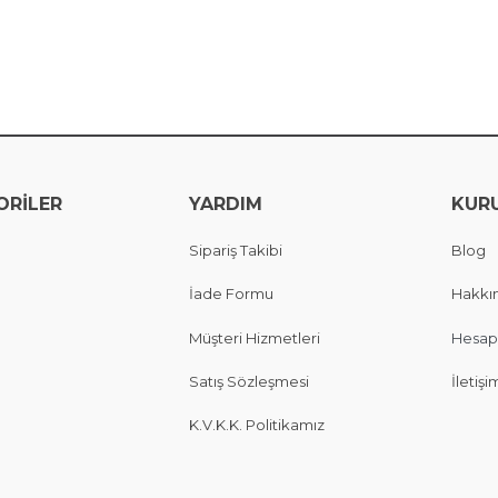
ORİLER
YARDIM
KUR
Sipariş Takibi
Blog
İade Formu
Hakkı
Müşteri Hizmetleri
Hesap
Satış Sözleşmesi
İletişi
K.V.K.K. Politikamız