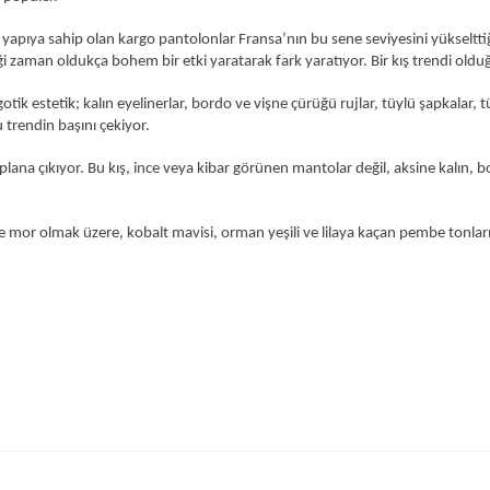
apıya sahip olan kargo pantolonlar Fransa’nın bu sene seviyesini yükselttiği
zaman oldukça bohem bir etki yaratarak fark yaratıyor. Bir kış trendi olduğu
ik estetik; kalın eyelinerlar, bordo ve vişne çürüğü rujlar, tüylü şapkalar, tü
bu trendin başını çekiyor.
lana çıkıyor. Bu kış, ince veya kibar görünen mantolar değil, aksine kalın, 
ve mor olmak üzere, kobalt mavisi, orman yeşili ve lilaya kaçan pembe tonla