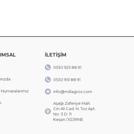
UMSAL
İLETİŞİM
0530 925 88 91
mızda
0530 951 88 91
 Numaralarımız
info@millagros.com
m
Aşağı Zaferiye Mah.
Cin Ali Cad. N. Toz Apt.
No: 3 D: 11
Keşan / EDİRNE