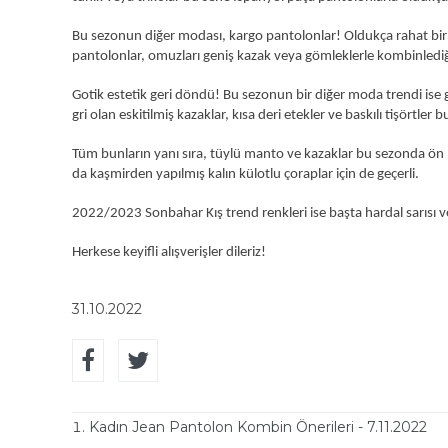
Bu sezonun diğer modası, kargo pantolonlar! Oldukça rahat bir y
pantolonlar, omuzları geniş kazak veya gömleklerle kombinlediği 
Gotik estetik geri döndü! Bu sezonun bir diğer moda trendi ise got
gri olan eskitilmiş kazaklar, kısa deri etekler ve baskılı tişörtler 
Tüm bunların yanı sıra, tüylü manto ve kazaklar bu sezonda ön p
da kaşmirden yapılmış kalın külotlu çoraplar için de geçerli.
2022/2023 Sonbahar Kış trend renkleri ise başta hardal sarısı 
Herkese keyifli alışverişler dileriz!
31.10.2022
Kadın Jean Pantolon Kombin Önerileri - 7.11.2022