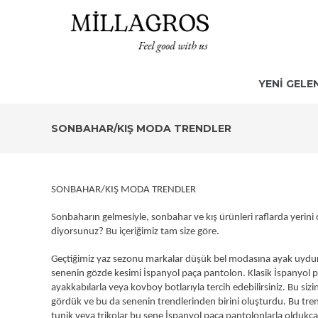
YENİ GELE
SONBAHAR/KIŞ MODA TRENDLER
SONBAHAR/KIŞ MODA TRENDLER
Sonbaharın gelmesiyle, sonbahar ve kış ürünleri raflarda yerini 
diyorsunuz? Bu içeriğimiz tam size göre.
Geçtiğimiz yaz sezonu markalar düşük bel modasına ayak uydur
senenin gözde kesimi İspanyol paça pantolon. Klasik İspanyol p
ayakkabılarla veya kovboy botlarıyla tercih edebilirsiniz. Bu s
gördük ve bu da senenin trendlerinden birini oluşturdu. Bu tre
tunik veya trikolar bu sene İspanyol paça pantolonlarla oldukça