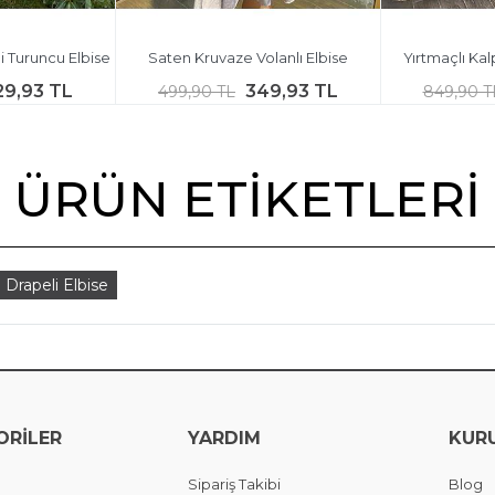
i Turuncu Elbise
Saten Kruvaze Volanlı Elbise
Yırtmaçlı Kal
29,93 TL
349,93 TL
499,90 TL
849,90 T
ÜRÜN ETIKETLERI
Drapeli Elbise
ORİLER
YARDIM
KUR
Sipariş Takibi
Blog