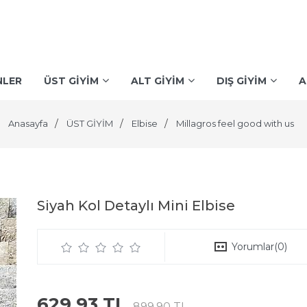
NLER
ÜST GİYİM
ALT GİYİM
DIŞ GİYİM
A
Anasayfa
ÜST GİYİM
Elbise
Millagros feel good with us
Siyah Kol Detaylı Mini Elbise
Yorumlar
(0)
629,93 TL
899,90 TL