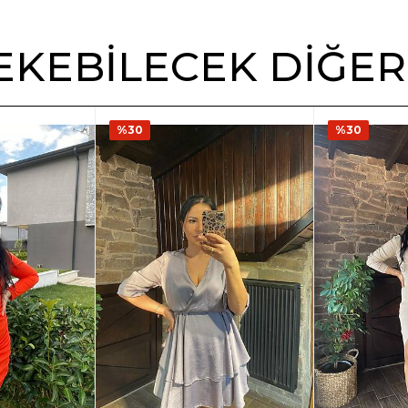
 ÇEKEBILECEK DIĞE
%30
%30