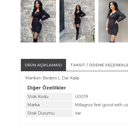
ÜRÜN AÇIKLAMASI
TAKSIT / ÖDEME SEÇENEKL
Manken Bedeni L Dar Kalıp
Diğer Özellikler
Stok Kodu
U0019
Marka
Millagros feel good with u
Stok Durumu
Var