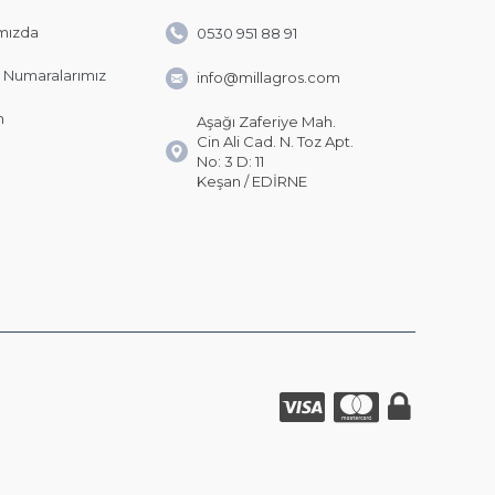
mızda
0530 951 88 91
 Numaralarımız
info@millagros.com
m
Aşağı Zaferiye Mah.
Cin Ali Cad. N. Toz Apt.
No: 3 D: 11
Keşan / EDİRNE