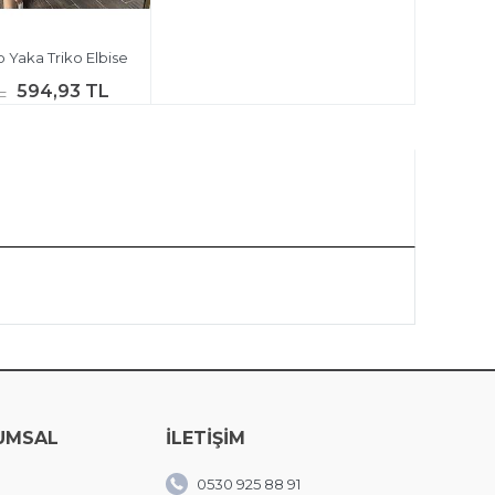
p Yaka Triko Elbise
594,93 TL
L
UMSAL
İLETİŞİM
0530 925 88 91