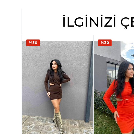
İLGINIZI
%30
%30