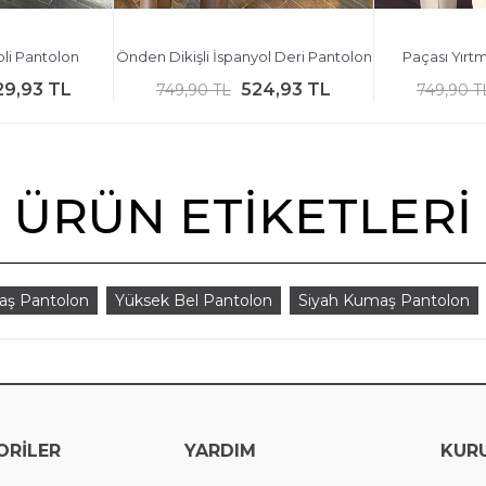
li Pantolon
Önden Dikişli İspanyol Deri Pantolon
Paçası Yırt
29,93 TL
524,93 TL
749,90 TL
749,90 T
ÜRÜN ETIKETLERI
aş Pantolon
Yüksek Bel Pantolon
Siyah Kumaş Pantolon
ORİLER
YARDIM
KUR