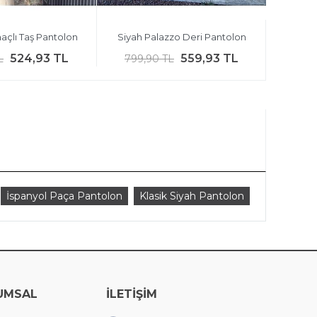
maçlı Taş Pantolon
Siyah Palazzo Deri Pantolon
524,93 TL
559,93 TL
L
799,90 TL
İspanyol Paça Pantolon
Klasik Siyah Pantolon
UMSAL
İLETİŞİM