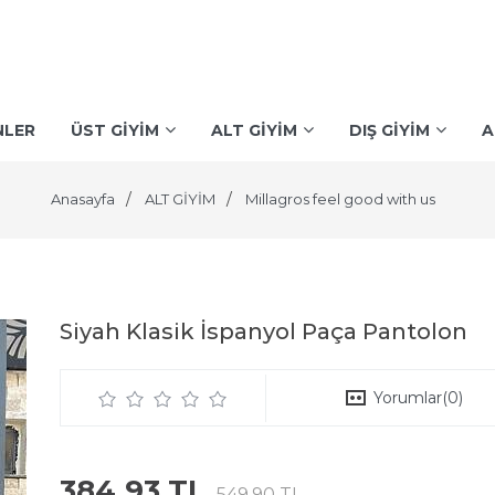
NLER
ÜST GİYİM
ALT GİYİM
DIŞ GİYİM
A
Anasayfa
ALT GİYİM
Millagros feel good with us
Siyah Klasik İspanyol Paça Pantolon
Yorumlar
(0)
384,93 TL
549,90 TL