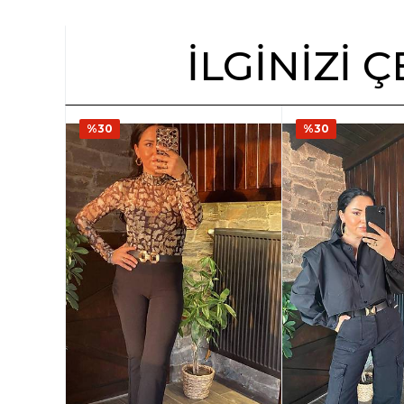
İLGINIZI
%30
%30