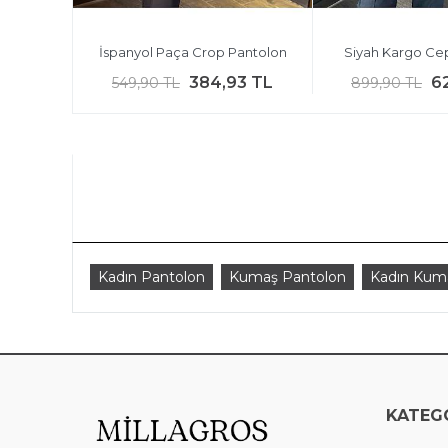
antolon
İspanyol Paça Crop Pantolon
Siyah Kargo Cep
9 TL
384,93 TL
6
549,90 TL
899,90 TL
Kadın Pantolon
Kumaş Pantolon
Kadın Kum
KATEG