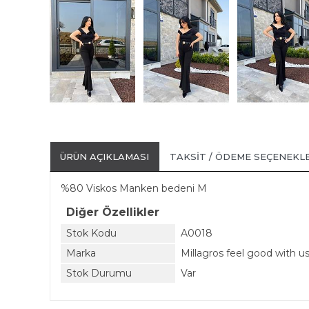
ÜRÜN AÇIKLAMASI
TAKSIT / ÖDEME SEÇENEKL
%80 Viskos Manken bedeni M
Diğer Özellikler
Stok Kodu
A0018
Marka
Millagros feel good with u
Stok Durumu
Var