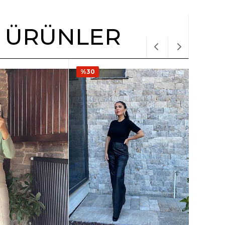
R ÜRÜNLER
%30