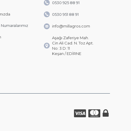
0530 925 88 91
mızda
0530 951 88 91
 Numaralarımız
info@millagros.com
m
Aşağı Zaferiye Mah.
Cin Ali Cad. N. Toz Apt.
No: 3 D: 11
Keşan / EDİRNE