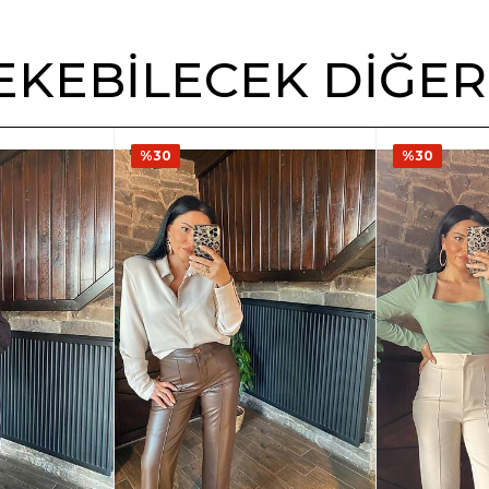
 ÇEKEBILECEK DIĞE
%30
%30