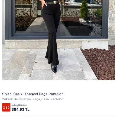
Siyah Klasik İspanyol Paça Pantolon
Yüksek Bel,İspanyol Paça,Klasik Pantolon
549,90 TL
%30
384,93 TL