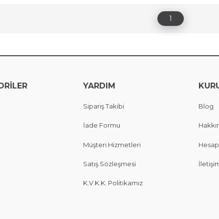
1
ORİLER
YARDIM
KUR
Sipariş Takibi
Blog
İade Formu
Hakkı
Müşteri Hizmetleri
Hesap
Satış Sözleşmesi
İletişi
K.V.K.K. Politikamız