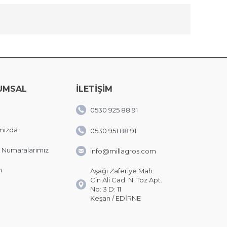
UMSAL
İLETİŞİM
0530 925 88 91
mızda
0530 951 88 91
 Numaralarımız
info@millagros.com
m
Aşağı Zaferiye Mah.
Cin Ali Cad. N. Toz Apt.
No: 3 D: 11
Keşan / EDİRNE