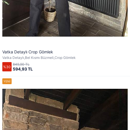
Vatka Detaylı Crop Gömlek
Vatka Detaylı,Bel Kısmı Büzmeli,Crop Gömlek
849,90 TL
%30
594,93 TL