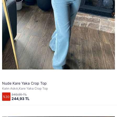
Nude Kare Yaka Crop Top
Kalın Askılı,Kare Yaka Crop Top
349,90 TL
%30
244,93 TL