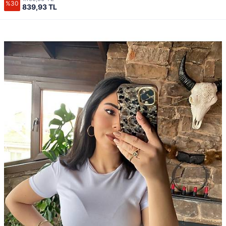
%30
839,93 TL