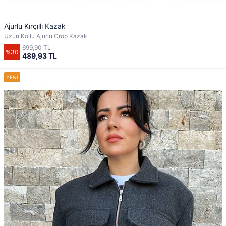
Ajurlu Kırçıllı Kazak
Uzun Kollu Ajurlu Crop Kazak
699,90 TL
%30
489,93 TL