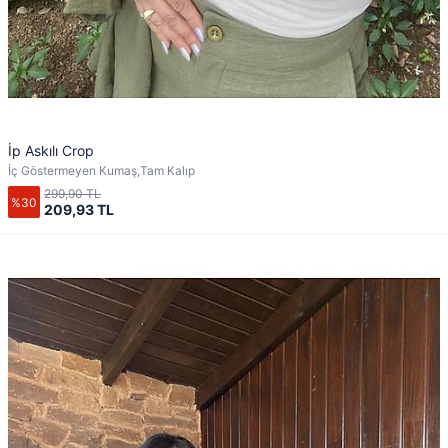
İp Askılı Crop
İç Göstermeyen Kumaş,Tam Kalıp
299,90 TL
%30
209,93 TL