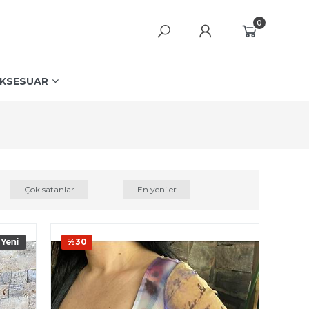
0
KSESUAR
Çok satanlar
En yeniler
%30