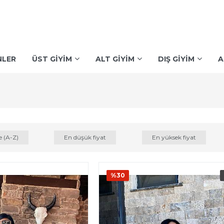
NLER
ÜST GİYİM
ALT GİYİM
DIŞ GİYİM
A
e (A-Z)
En düşük fiyat
En yüksek fiyat
%30