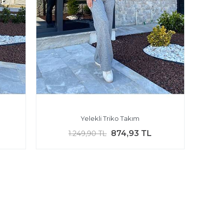
n
Yelekli Triko Takım
874,93 TL
1.249,90 TL