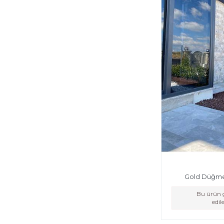
Gold Düğme 
Bu ürün g
edi