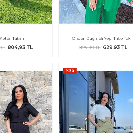
 Keten Takım
Önden Düğmeli Yeşil Triko Tak
804,93 TL
629,93 TL
 TL
899,90 TL
%30