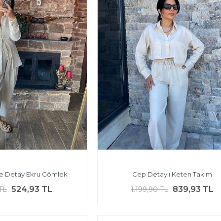
 Detay Ekru Gömlek
Cep Detaylı Keten Takım
524,93 TL
839,93 TL
TL
1.199,90 TL