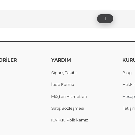
1
ORİLER
YARDIM
KUR
Sipariş Takibi
Blog
İade Formu
Hakkı
Müşteri Hizmetleri
Hesap
Satış Sözleşmesi
İletişi
K.V.K.K. Politikamız