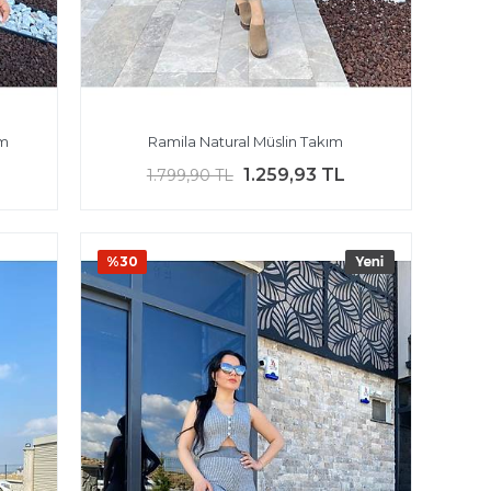
ım
Ramila Natural Müslin Takım
1.259,93 TL
1.799,90 TL
%30