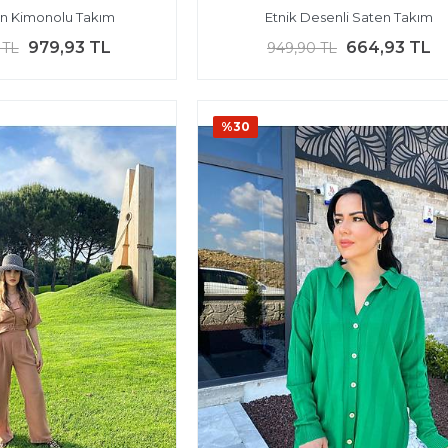
in Kimonolu Takım
Etnik Desenli Saten Takım
979,93 TL
664,93 TL
 TL
949,90 TL
%30