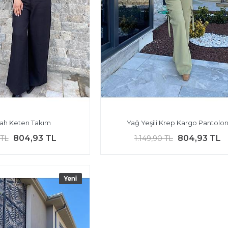
yah Keten Takım
Yağ Yeşili Krep Kargo Pantolo
804,93 TL
804,93 TL
 TL
1.149,90 TL