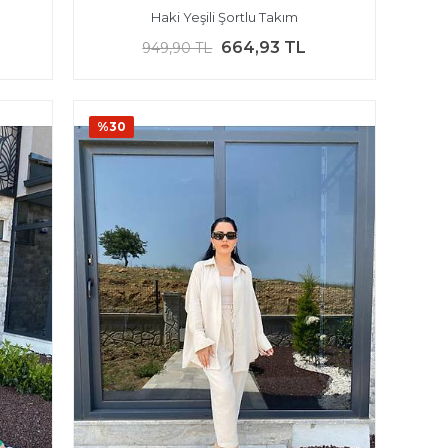
Haki Yeşili Şortlu Takım
664,93 TL
949,90 TL
%30