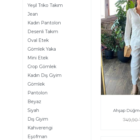
Yeşil Triko Takım
Jean
Kadın Pantolon
Desenli Takım
Oval Etek
Gömlek Yaka
Mini Etek
Crop Gömlek
Kadın Dış Giyim
Gömlek
Pantolon
Beyaz
Siyah
Ahşap Düğme
Dış Giyim
749,90 
Kahverengi
Eşofman