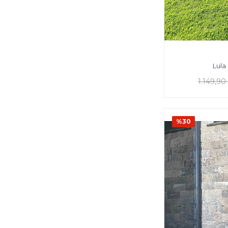
Lula
1.149,90
%30