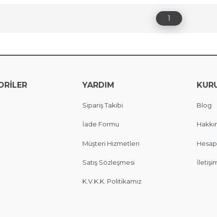
1
ORİLER
YARDIM
KUR
Sipariş Takibi
Blog
İade Formu
Hakkı
Müşteri Hizmetleri
Hesap
Satış Sözleşmesi
İletişi
K.V.K.K. Politikamız