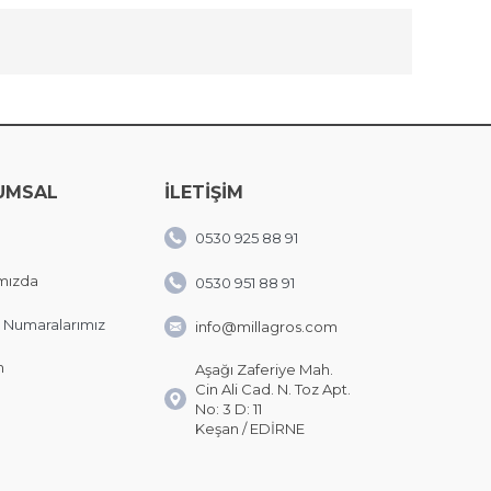
UMSAL
İLETİŞİM
0530 925 88 91
mızda
0530 951 88 91
 Numaralarımız
info@millagros.com
m
Aşağı Zaferiye Mah.
Cin Ali Cad. N. Toz Apt.
No: 3 D: 11
Keşan / EDİRNE