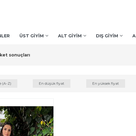
NLER
ÜST GİYİM
ALT GİYİM
DIŞ GİYİM
A
iket sonuçları
e (A-Z)
En düşük fiyat
En yüksek fiyat