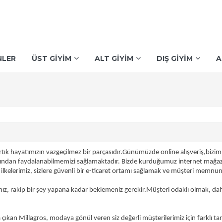
NLER
ÜST GİYİM
ALT GİYİM
DIŞ GİYİM
A
artık hayatımızın vazgeçilmez bir parçasıdır.Günümüzde online alışveriş,biz
rından faydalanabilmemizi sağlamaktadır. Bizde kurduğumuz internet mağaza
ilkelerimiz, sizlere güvenli bir e-ticaret ortamı sağlamak ve müşteri memnuni
nız, rakip bir şey yapana kadar beklemeniz gerekir.Müşteri odaklı olmak, dah
çıkan Millagros, modaya gönül veren siz değerli müşterilerimiz için farklı tar