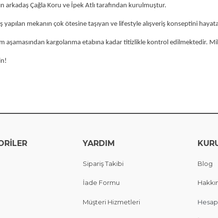
kın arkadaş Çağla Koru ve İpek Atlı tarafından kurulmuştur.
ş yapılan mekanın çok ötesine taşıyan ve lifestyle alışveriş konseptini hayata
m aşamasından kargolanma etabına kadar titizlikle kontrol edilmektedir. Milla
in!
ORİLER
YARDIM
KUR
Sipariş Takibi
Blog
İade Formu
Hakkı
Müşteri Hizmetleri
Hesap