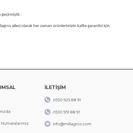
 geçirmiştir.
gros ailesi olarak her zaman ürünlerimizin kalite garantisi için
UMSAL
İLETİŞİM
0530 925 88 91
mızda
0530 951 88 91
 Numaralarımız
info@millagros.com