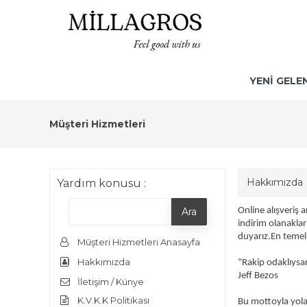
YENİ GELE
Müşteri Hizmetleri
Hakkımızda
Yardım konusu :
Online alışveriş 
indirim olanakla
duyarız.En temel 
Müşteri Hizmetleri Anasayfa
Hakkımızda
“Rakip odaklıysa
Jeff Bezos
İletişim / Künye
K.V.K.K Politikası
Bu mottoyla yola 