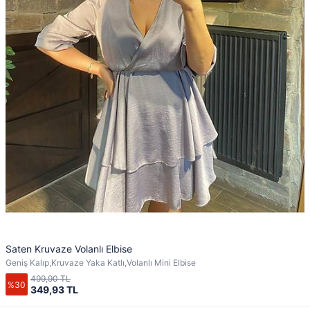
Saten Kruvaze Volanlı Elbise
Geniş Kalıp,Kruvaze Yaka Katlı,Volanlı Mini Elbise
499,90 TL
%30
349,93 TL