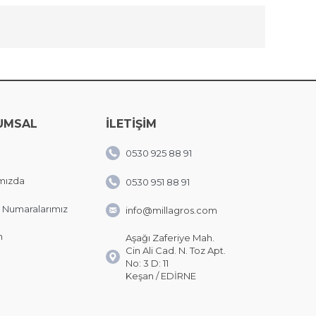
UMSAL
İLETİŞİM
0530 925 88 91
mızda
0530 951 88 91
 Numaralarımız
info@millagros.com
m
Aşağı Zaferiye Mah.
Cin Ali Cad. N. Toz Apt.
No: 3 D: 11
Keşan / EDİRNE