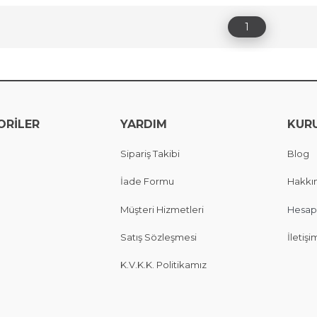
1
ORİLER
YARDIM
KUR
Sipariş Takibi
Blog
İade Formu
Hakkı
Müşteri Hizmetleri
Hesap
Satış Sözleşmesi
İletişi
K.V.K.K. Politikamız