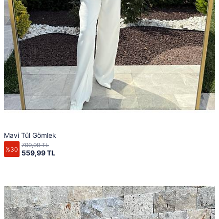
Mavi Tül Gömlek
799,99 TL
%30
559,99 TL