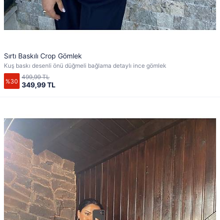
Sırtı Baskılı Crop Gömlek
Kuş baskı desenli önü düğmeli bağlama detaylı ince gömlek
499,99 TL
%30
349,99 TL