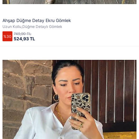
Ahşap Düğme Detay Ekru Gömlek
Uzun Kollu,Düğme Detaylı Gömlek
749,90 TL
%30
524,93 TL