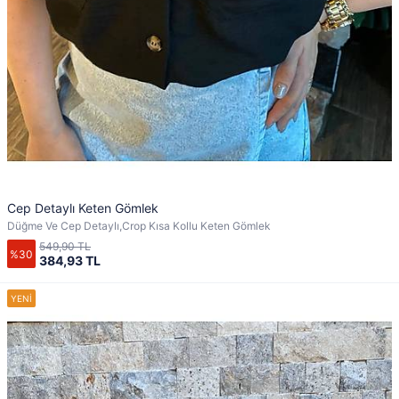
Cep Detaylı Keten Gömlek
Düğme Ve Cep Detaylı,Crop Kısa Kollu Keten Gömlek
549,90 TL
%30
384,93 TL