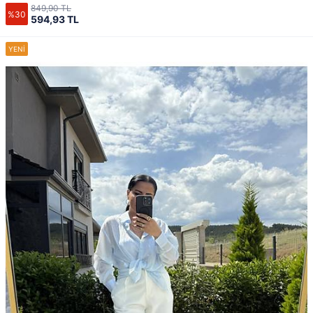
849,90 TL
%30
594,93 TL