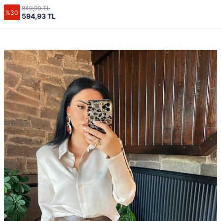
849,90 TL
%30
594,93 TL