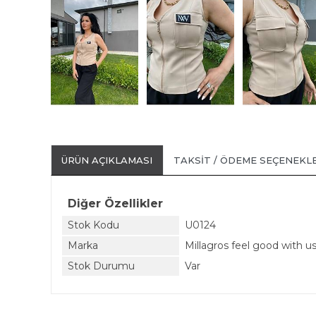
ÜRÜN AÇIKLAMASI
TAKSIT / ÖDEME SEÇENEKL
Diğer Özellikler
Stok Kodu
U0124
Marka
Millagros feel good with u
Stok Durumu
Var