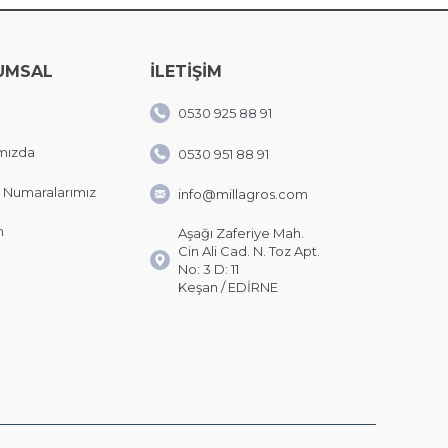
UMSAL
İLETİŞİM
0530 925 88 91
mızda
0530 951 88 91
 Numaralarımız
info@millagros.com
m
Aşağı Zaferiye Mah.
Cin Ali Cad. N. Toz Apt.
No: 3 D: 11
Keşan / EDİRNE