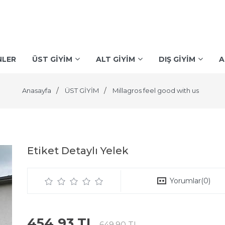
NLER
ÜST GİYİM
ALT GİYİM
DIŞ GİYİM
A
Anasayfa
ÜST GİYİM
Millagros feel good with us
Etiket Detaylı Yelek
Yorumlar
(0)
454,93 TL
649,90 TL