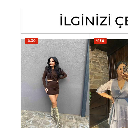
İLGINIZI
%30
%30