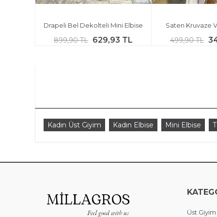
Drapeli Bel Dekolteli Mini Elbise
Saten Kruvaze Vo
629,93 TL
3
899,90 TL
499,90 TL
Kadın Üst Giyim
Kadın Elbise
Mini Elbise
T
KATEG
Üst Giyim