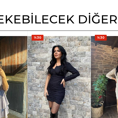
 ÇEKEBILECEK DIĞE
%30
%30