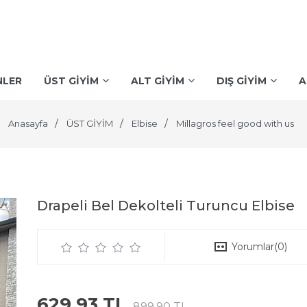
NLER
ÜST GİYİM
ALT GİYİM
DIŞ GİYİM
A
Anasayfa
ÜST GİYİM
Elbise
Millagros feel good with us
Drapeli Bel Dekolteli Turuncu Elbise
Yorumlar
(0)
629,93 TL
899,90 TL