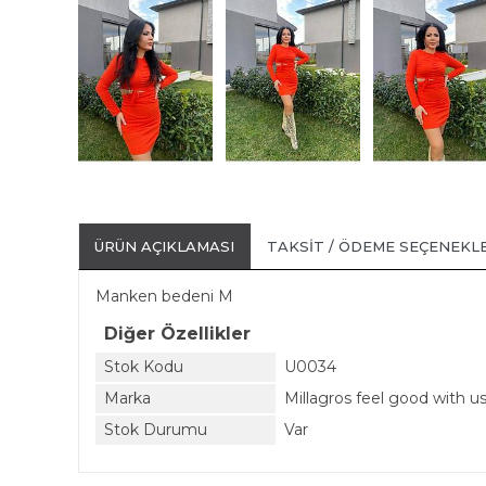
ÜRÜN AÇIKLAMASI
TAKSIT / ÖDEME SEÇENEKL
Manken bedeni M
Diğer Özellikler
Stok Kodu
U0034
Marka
Millagros feel good with u
Stok Durumu
Var