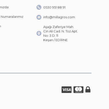
mızda
0530 951 88 91
 Numaralarımız
info@millagros.com
m
Aşağı Zaferiye Mah.
Cin Ali Cad. N. Toz Apt.
No: 3 D: 11
Keşan / EDİRNE