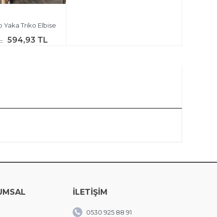
p Yaka Triko Elbise
594,93 TL
L
UMSAL
İLETİŞİM
0530 925 88 91