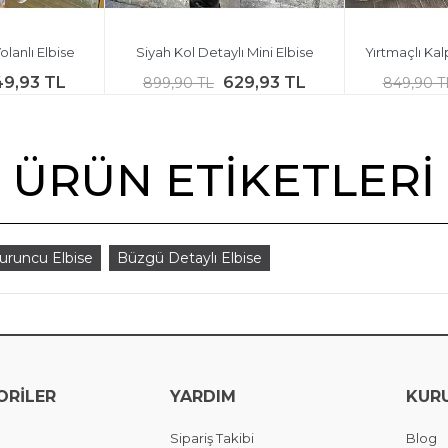
lanlı Elbise
Siyah Kol Detaylı Mini Elbise
Yırtmaçlı Kal
49,93 TL
629,93 TL
899,90 TL
849,90 T
ÜRÜN ETIKETLERI
uruncu Elbise
Büzgü Detaylı Elbise
ORİLER
YARDIM
KUR
Sipariş Takibi
Blog