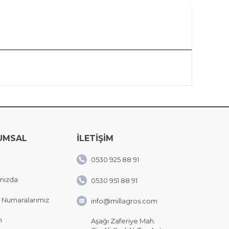
UMSAL
İLETİŞİM
0530 925 88 91
mızda
0530 951 88 91
 Numaralarımız
info@millagros.com
m
Aşağı Zaferiye Mah.