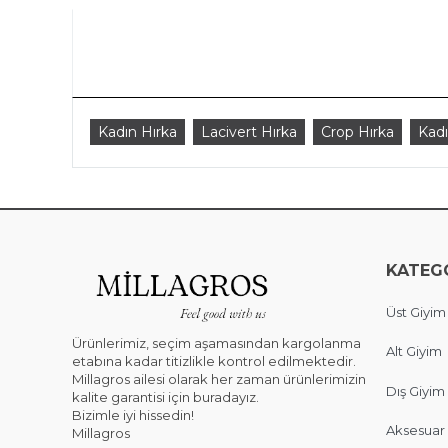
Kadın Hırka
Lacivert Hırka
Crop Hırka
Kadı
KATEG
Üst Giyim
Ürünlerimiz, seçim aşamasından kargolanma
Alt Giyim
etabına kadar titizlikle kontrol edilmektedir.
Millagros ailesi olarak her zaman ürünlerimizin
Dış Giyim
kalite garantisi için buradayız.
Bizimle iyi hissedin!
Aksesuar
Millagros