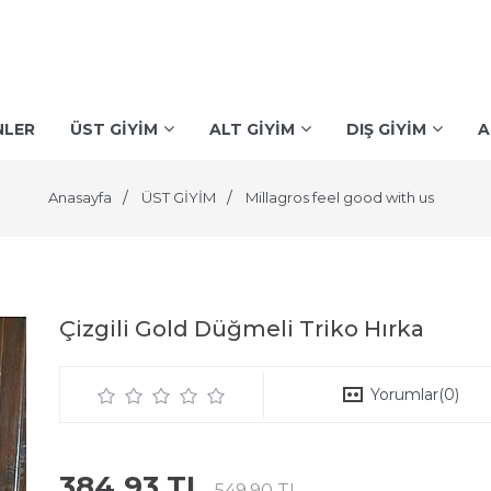
NLER
ÜST GİYİM
ALT GİYİM
DIŞ GİYİM
A
Anasayfa
ÜST GİYİM
Millagros feel good with us
Çizgili Gold Düğmeli Triko Hırka
Yorumlar
(0)
384,93 TL
549,90 TL