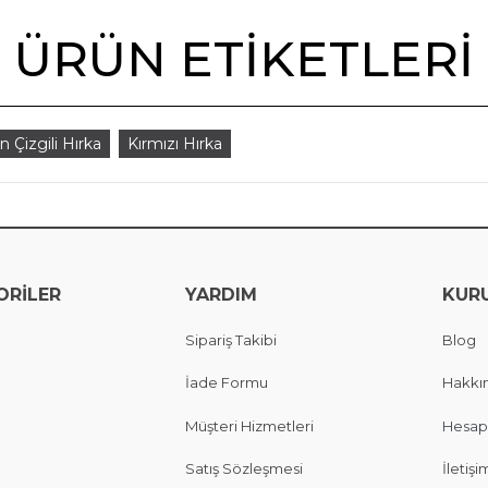
ÜRÜN ETIKETLERI
n Çizgili Hırka
Kırmızı Hırka
ORİLER
YARDIM
KUR
Sipariş Takibi
Blog
İade Formu
Hakkı
Müşteri Hizmetleri
Hesap
Satış Sözleşmesi
İletişi