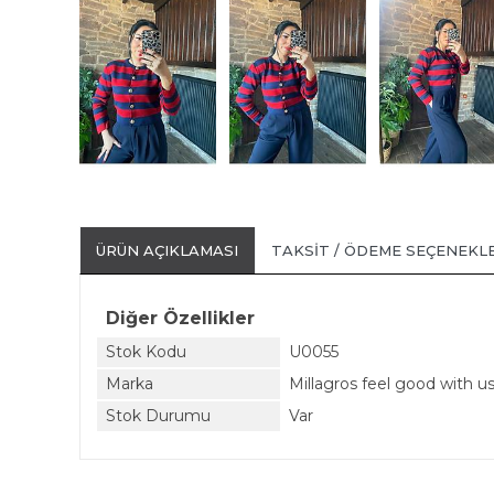
ÜRÜN AÇIKLAMASI
TAKSIT / ÖDEME SEÇENEKL
Diğer Özellikler
Stok Kodu
U0055
Marka
Millagros feel good with u
Stok Durumu
Var