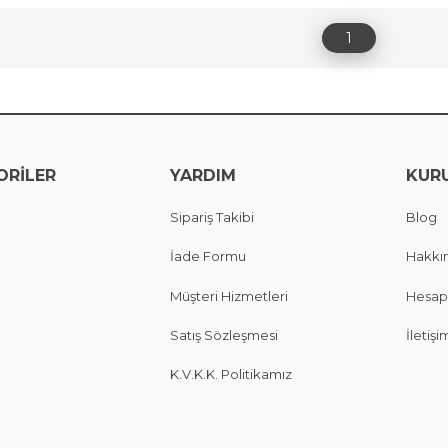
1
ORİLER
YARDIM
KUR
Sipariş Takibi
Blog
İade Formu
Hakkı
Müşteri Hizmetleri
Hesap
Satış Sözleşmesi
İletişi
K.V.K.K. Politikamız