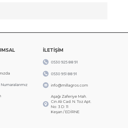
UMSAL
İLETİŞİM
0530 925 88 91
mızda
0530 951 88 91
 Numaralarımız
info@millagros.com
m
Aşağı Zaferiye Mah.
Cin Ali Cad. N. Toz Apt.
No: 3 D: 11
Keşan / EDİRNE